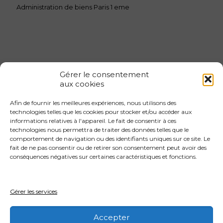
Administration de biens Paris 1 eme
Gérer le consentement
aux cookies
Afin de fournir les meilleures expériences, nous utilisons des
Gestion locative 1er arrondissement
technologies telles que les cookies pour stocker et/ou accéder aux
informations relatives à l'appareil. Le fait de consentir à ces
Gestion locative 2eme arrondissement
technologies nous permettra de traiter des données telles que le
Gestion locative 3eme arrondissement
comportement de navigation ou des identifiants uniques sur ce site. Le
fait de ne pas consentir ou de retirer son consentement peut avoir des
Gestion locative 4eme arrondissement
conséquences négatives sur certaines caractéristiques et fonctions.
Gestion locative 4eme arrondissement
Gestion locative 5eme arrondissement
Gérer les services
Gestion locative 6eme arrondissement
Accepter