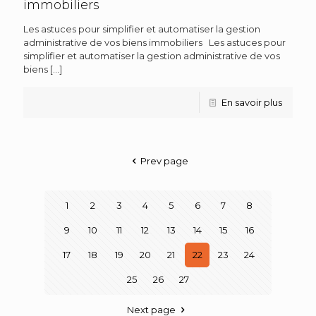
immobiliers
Les astuces pour simplifier et automatiser la gestion
administrative de vos biens immobiliers Les astuces pour
simplifier et automatiser la gestion administrative de vos
biens
[…]
En savoir plus
Prev page
1
2
3
4
5
6
7
8
9
10
11
12
13
14
15
16
17
18
19
20
21
22
23
24
25
26
27
Next page