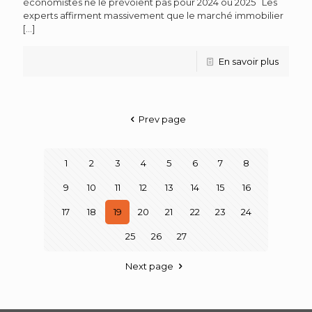
économistes ne le prévoient pas pour 2024 ou 2025 Les
experts affirment massivement que le marché immobilier
[…]
En savoir plus
Prev page
1
2
3
4
5
6
7
8
9
10
11
12
13
14
15
16
17
18
19
20
21
22
23
24
25
26
27
Next page