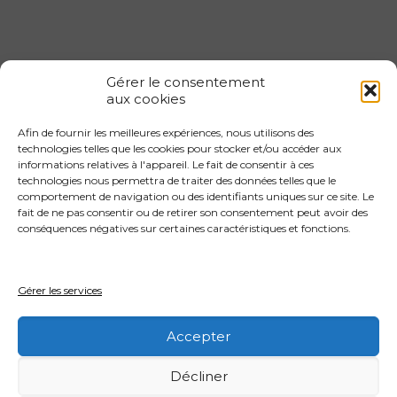
Gérer le consentement
aux cookies
Afin de fournir les meilleures expériences, nous utilisons des
Gestion locative 1er arrondissement
technologies telles que les cookies pour stocker et/ou accéder aux
informations relatives à l'appareil. Le fait de consentir à ces
Gestion locative 2eme arrondissement
technologies nous permettra de traiter des données telles que le
Gestion locative 3eme arrondissement
comportement de navigation ou des identifiants uniques sur ce site. Le
fait de ne pas consentir ou de retirer son consentement peut avoir des
Gestion locative 4eme arrondissement
conséquences négatives sur certaines caractéristiques et fonctions.
Gestion locative 4eme arrondissement
Gestion locative 5eme arrondissement
Gérer les services
Gestion locative 6eme arrondissement
Accepter
Décliner