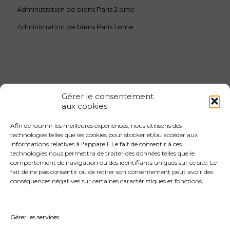
Administration de biens Paris 2 eme
Administration de biens Paris 1 eme
Gérer le consentement
aux cookies
Afin de fournir les meilleures expériences, nous utilisons des
Gestion locative 1er arrondissement
technologies telles que les cookies pour stocker et/ou accéder aux
informations relatives à l'appareil. Le fait de consentir à ces
Gestion locative 2eme arrondissement
technologies nous permettra de traiter des données telles que le
Gestion locative 3eme arrondissement
comportement de navigation ou des identifiants uniques sur ce site. Le
fait de ne pas consentir ou de retirer son consentement peut avoir des
Gestion locative 4eme arrondissement
conséquences négatives sur certaines caractéristiques et fonctions.
Gestion locative 4eme arrondissement
Gestion locative 5eme arrondissement
Gérer les services