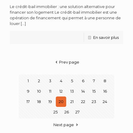
Le crédit-bail immobilier : une solution alternative pour
financer son logement Le crédit-bail immobilier est une
opération de financement qui permet à une personne de
louer
[…]
En savoir plus
Prev page
1
2
3
4
5
6
7
8
9
10
11
12
13
14
15
16
17
18
19
20
21
22
23
24
25
26
27
Next page