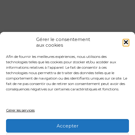
Gérer le consentement
aux cookies
Afin de fournir les meilleures expériences, nous utilisons des
Gestion locative 1er arrondissement
technologies telles que les cookies pour stocker et/ou accéder aux
informations relatives à l'appareil. Le fait de consentir à ces
Gestion locative 2eme arrondissement
technologies nous permettra de traiter des données telles que le
Gestion locative 3eme arrondissement
comportement de navigation ou des identifiants uniques sur ce site. Le
fait de ne pas consentir ou de retirer son consentement peut avoir des
Gestion locative 4eme arrondissement
conséquences négatives sur certaines caractéristiques et fonctions.
Gestion locative 4eme arrondissement
Gestion locative 5eme arrondissement
Gérer les services
Gestion locative 6eme arrondissement
Accepter