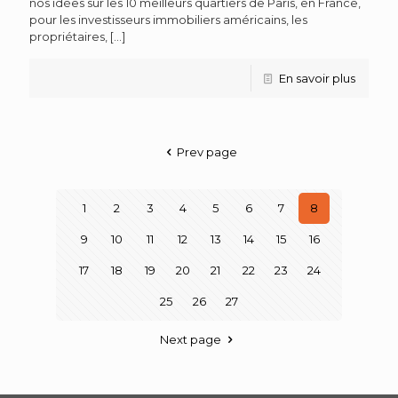
nos idées sur les 10 meilleurs quartiers de Paris, en France,
pour les investisseurs immobiliers américains, les
propriétaires,
[…]
En savoir plus
Prev page
1
2
3
4
5
6
7
8
9
10
11
12
13
14
15
16
17
18
19
20
21
22
23
24
25
26
27
Next page