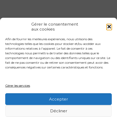
Gérer le consentement
aux cookies
Afin de fournir les meilleures expériences, nous utilisons des
Gestion locative 1er arrondissement
technologies telles que les cookies pour stocker et/ou accéder aux
informations relatives à l'appareil. Le fait de consentir à ces
Gestion locative 2eme arrondissement
technologies nous permettra de traiter des données telles que le
Gestion locative 3eme arrondissement
comportement de navigation ou des identifiants uniques sur ce site. Le
fait de ne pas consentir ou de retirer son consentement peut avoir des
Gestion locative 4eme arrondissement
conséquences négatives sur certaines caractéristiques et fonctions.
Gestion locative 4eme arrondissement
Gestion locative 5eme arrondissement
Gérer les services
Gestion locative 6eme arrondissement
Accepter
Décliner