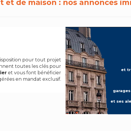
 et de maison : nos annonces immo
position pour tout projet
nnent toutes les clés pour
et t
ier
et vous font bénéficier
érées en mandat exclusif.
garages 
et ses ale