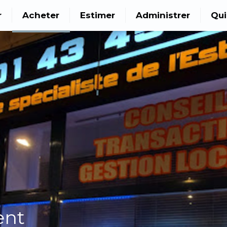
r
Acheter
Estimer
Administrer
Qu
ent