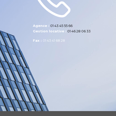
Agence :
01 43 45 55 66
Gestion locative :
01 46 28 06 33
Fax :
01 43 41 68 28