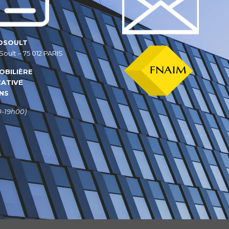
OSOULT
Soult – 75 012 PARIS
OBILI
È
RE
CATIVE
NS
0-19h00)