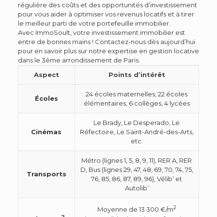
régulière des coûts et des opportunités d’investissement
pour vous aider à optimiser vos revenus locatifs et à tirer
le meilleur parti de votre portefeuille immobilier.
Avec ImmoSoult, votre investissement immobilier est
entre de bonnes mains ! Contactez-nous dès aujourd’hui
pour en savoir plus sur notre expertise en gestion locative
dans le 3ème arrondissement de Paris.
Aspect
Points d’intérêt
24 écoles maternelles, 22 écoles
Écoles
élémentaires, 6 collèges, 4 lycées
Le Brady, Le Desperado, Le
Cinémas
Réfectoire, Le Saint-André-des-Arts,
etc.
Métro (lignes 1, 5, 8, 9, 11), RER A, RER
D, Bus (lignes 29, 47, 48, 69, 70, 74, 75,
Transports
76, 85, 86, 87, 89, 96), Vélib’ et
Autolib’
2
Moyenne de 13 300 €/m
2