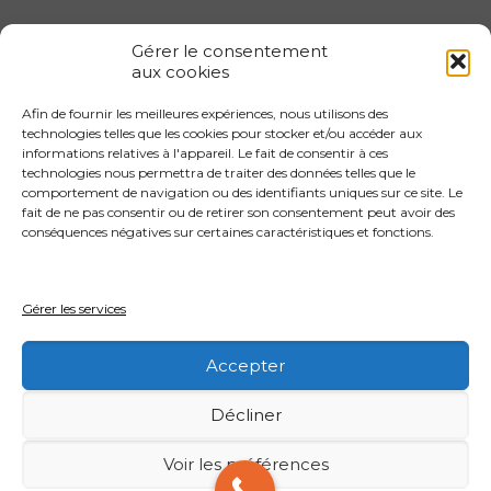
Gérer le consentement
aux cookies
Afin de fournir les meilleures expériences, nous utilisons des
Gestion locative 1er arrondissement
technologies telles que les cookies pour stocker et/ou accéder aux
informations relatives à l'appareil. Le fait de consentir à ces
Gestion locative 2eme arrondissement
technologies nous permettra de traiter des données telles que le
Gestion locative 3eme arrondissement
comportement de navigation ou des identifiants uniques sur ce site. Le
fait de ne pas consentir ou de retirer son consentement peut avoir des
Gestion locative 4eme arrondissement
conséquences négatives sur certaines caractéristiques et fonctions.
Gestion locative 4eme arrondissement
Gestion locative 5eme arrondissement
Gérer les services
Gestion locative 6eme arrondissement
Accepter
Décliner
Voir les préférences