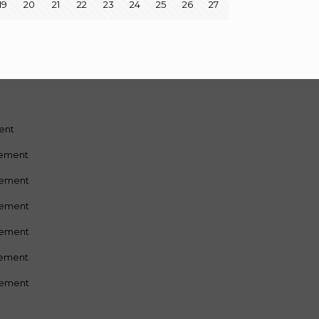
19
20
21
22
23
24
25
26
27
ment
sement
sement
sement
sement
sement
sement