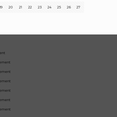
19
20
21
22
23
24
25
26
27
ment
sement
sement
sement
sement
sement
sement