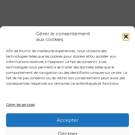
Gérer le consentement
aux cookies
Afin de fournir les meilleures expériences, nous utilisons des
Gestion locative 1er arrondissement
technologies telles que les cookies pour stocker et/ou accéder aux
informations relatives à l'appareil. Le fait de consentir à ces
Gestion locative 2eme arrondissement
technologies nous permettra de traiter des données telles que le
Gestion locative 3eme arrondissement
comportement de navigation ou des identifiants uniques sur ce site. Le
fait de ne pas consentir ou de retirer son consentement peut avoir des
Gestion locative 4eme arrondissement
conséquences négatives sur certaines caractéristiques et fonctions.
Gestion locative 4eme arrondissement
Gestion locative 5eme arrondissement
Gérer les services
Gestion locative 6eme arrondissement
Accepter
Décliner