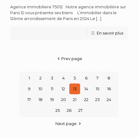
Agence immobiliere 75012 Notre agence immobilière sur
Paris 12 vous présente ses biens L’immobilier dans le
12ème arrondissement de Paris en 2024 Le
[…]
En savoir plus
Prev page
1
2
3
4
5
6
7
8
9
10
11
12
13
14
15
16
17
18
19
20
21
22
23
24
25
26
27
Next page