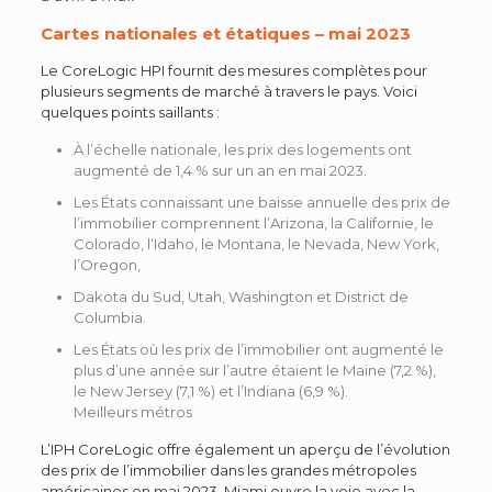
Cartes nationales et étatiques – mai 2023
Le CoreLogic HPI fournit des mesures complètes pour
plusieurs segments de marché à travers le pays. Voici
quelques points saillants :
À l’échelle nationale, les prix des logements ont
augmenté de 1,4 % sur un an en mai 2023.
Les États connaissant une baisse annuelle des prix de
l’immobilier comprennent l’Arizona, la Californie, le
Colorado, l’Idaho, le Montana, le Nevada, New York,
l’Oregon,
Dakota du Sud, Utah, Washington et District de
Columbia.
Les États où les prix de l’immobilier ont augmenté le
plus d’une année sur l’autre étaient le Maine (7,2 %),
le New Jersey (7,1 %) et l’Indiana (6,9 %).
Meilleurs métros
L’IPH CoreLogic offre également un aperçu de l’évolution
des prix de l’immobilier dans les grandes métropoles
américaines en mai 2023. Miami ouvre la voie avec la