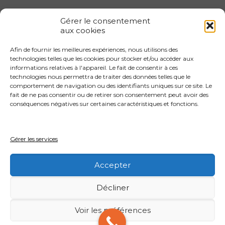
Gérer le consentement
aux cookies
Afin de fournir les meilleures expériences, nous utilisons des
Gestion locative 1er arrondissement
technologies telles que les cookies pour stocker et/ou accéder aux
informations relatives à l'appareil. Le fait de consentir à ces
Gestion locative 2eme arrondissement
technologies nous permettra de traiter des données telles que le
Gestion locative 3eme arrondissement
comportement de navigation ou des identifiants uniques sur ce site. Le
fait de ne pas consentir ou de retirer son consentement peut avoir des
Gestion locative 4eme arrondissement
conséquences négatives sur certaines caractéristiques et fonctions.
Gestion locative 4eme arrondissement
Gestion locative 5eme arrondissement
Gérer les services
Gestion locative 6eme arrondissement
Accepter
Décliner
Voir les préférences
© 2026 Agence immobilière Paris 12.
Mentions legales