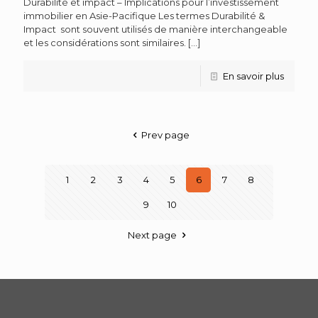
Durabilité et impact – Implications pour l’investissement
immobilier en Asie-Pacifique Les termes Durabilité &
Impact sont souvent utilisés de manière interchangeable
et les considérations sont similaires.
[…]
En savoir plus
Prev page
1
2
3
4
5
6
7
8
9
10
Next page