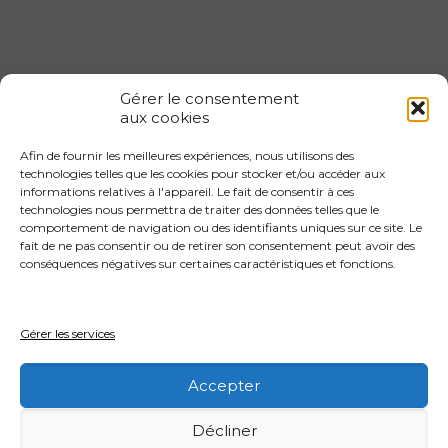
Gérer le consentement
aux cookies
Afin de fournir les meilleures expériences, nous utilisons des
Gestion locative 1er arrondissement
technologies telles que les cookies pour stocker et/ou accéder aux
informations relatives à l'appareil. Le fait de consentir à ces
Gestion locative 2eme arrondissement
technologies nous permettra de traiter des données telles que le
Gestion locative 3eme arrondissement
comportement de navigation ou des identifiants uniques sur ce site. Le
fait de ne pas consentir ou de retirer son consentement peut avoir des
Gestion locative 4eme arrondissement
conséquences négatives sur certaines caractéristiques et fonctions.
Gestion locative 4eme arrondissement
Gestion locative 5eme arrondissement
Gérer les services
Gestion locative 6eme arrondissement
Accepter
Décliner