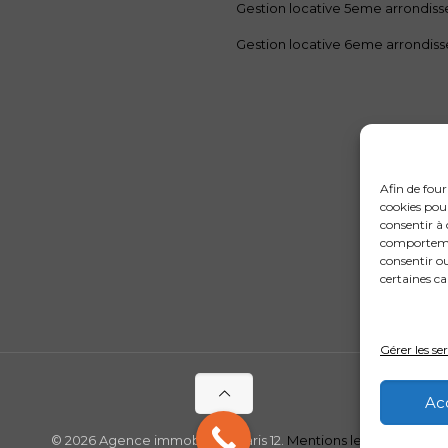
Gestion locative 5eme arrondis
Gestion locative 6eme arrondis
Afin de four
cookies pour
consentir à 
comportement
consentir o
certaines ca
Gérer les se
Ac
© 2026 Agence immobilière Paris 12.
Mentions legales