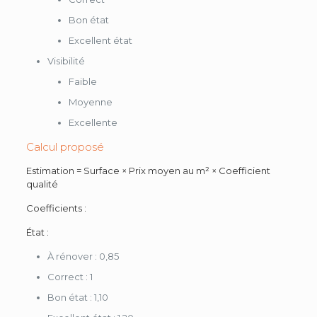
Bon état
Excellent état
Visibilité
Faible
Moyenne
Excellente
Calcul proposé
Estimation = Surface × Prix moyen au m² × Coefficient
qualité
Coefficients :
État :
À rénover : 0,85
Correct : 1
Bon état : 1,10