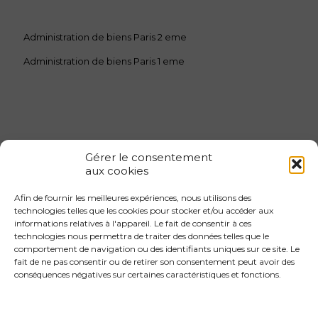
Administration de biens Paris 2 eme
Administration de biens Paris 1 eme
Gérer le consentement
aux cookies
Afin de fournir les meilleures expériences, nous utilisons des
Gestion locative 1er arrondissement
technologies telles que les cookies pour stocker et/ou accéder aux
informations relatives à l'appareil. Le fait de consentir à ces
Gestion locative 2eme arrondissement
technologies nous permettra de traiter des données telles que le
Gestion locative 3eme arrondissement
comportement de navigation ou des identifiants uniques sur ce site. Le
fait de ne pas consentir ou de retirer son consentement peut avoir des
Gestion locative 4eme arrondissement
conséquences négatives sur certaines caractéristiques et fonctions.
Gestion locative 4eme arrondissement