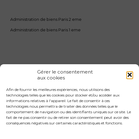
Administration de biens Paris 2 eme
Administration de biens Paris 1 eme
Gérer le consentement
aux cookies
Afin de fournir les meilleures expériences, nous utilisons des
Gestion locative 1er arrondissement
technologies telles que les cookies pour stocker et/ou accéder aux
informations relatives à l'appareil. Le fait de consentir à ces
Gestion locative 2eme arrondissement
technologies nous permettra de traiter des données telles que le
Gestion locative 3eme arrondissement
comportement de navigation ou des identifiants uniques sur ce site. Le
fait de ne pas consentir ou de retirer son consentement peut avoir des
Gestion locative 4eme arrondissement
conséquences négatives sur certaines caractéristiques et fonctions.
Gestion locative 4eme arrondissement