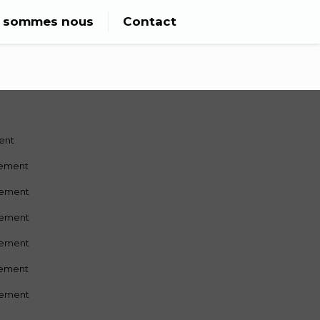
i sommes nous
Contact
ment
sement
sement
sement
sement
sement
sement