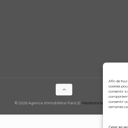
Afin de four
cookies pour
consentir à 
comportement
consentir o
© 2026 Agence immobilière Paris 12.
Mentions legales
certaines ca
Gérer les se