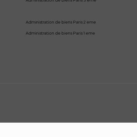
Administration de biens Paris 3 eme
Administration de biens Paris 2 eme
Administration de biens Paris 1 eme